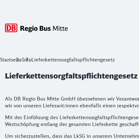
Hauptnavigation
Lieferkettensorgfaltspflichtengesetz 
Startseite
Info
Lieferkettensorgfaltspflichtengesetz
Lieferkettensorgfaltspflichtengesetz
LKSG DB Regio Bus Mitte GmbH
Als DB Regio Bus Mitte GmbH übernehmen wir Verantwortun
wir von unseren Lieferant:innen ebenfalls einen respekt
Mit der Einführung des Lieferkettensorgfaltspflichtenge
Wertschöpfung entlang der gesamten Lieferkette gescha
Um sicherzustellen, dass das LkSG in unserem Unternehme