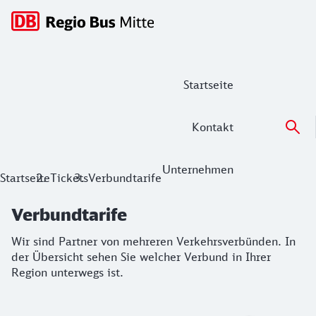
Hauptnavigation
Startseite
Kontakt
Unternehmen
Verbundtarife
Startseite
Tickets
Verbundtarife
Wir sind Partner von mehreren Verkehrsverbünden. In der Üb
Verbundtarife
Wir sind Partner von mehreren Verkehrsverbünden. In
der Übersicht sehen Sie welcher Verbund in Ihrer
Region unterwegs ist.