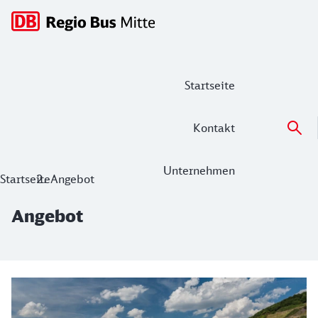
Hauptnavigation
Startseite
Kontakt
Unternehmen
Angebot
Startseite
Angebot
Angebot