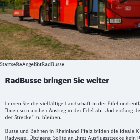
Startseite
Angebot
RadBusse
RadBusse bringen Sie weiter
Die ideale Kombination für Ihren Ausflug
Lernen Sie die vielfältige Landschaft in der Eifel und 
Ihnen so manchen Anstieg in der Eifel ab. Und entlang d
der Strecke" zu bleiben.
Busse und Bahnen in Rheinland-Pfalz bilden die ideale Ko
Radwege. Übrigens: Sollte an Ihrer Ausflugsstrecke kein 